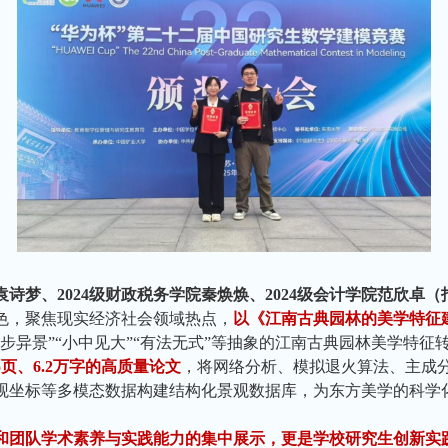
院袁诗梦、2024级财政税务学院秦焕焕、2024级会计学院范欣卓
色，聚焦现实经济社会领域热点，
以《江南古典园林的美学特征
步异景”“小中见大”“有法无式”等抽象的江南古典园林美学特
5页、6.2万字的高质量论文
，将网络分析、模拟退火算法、主成
观坐标等多模态数据构建结构化景观数据库，为东方美学的科学
和团队学术素养与实践能力的集中展示，更是学校研究生创新实