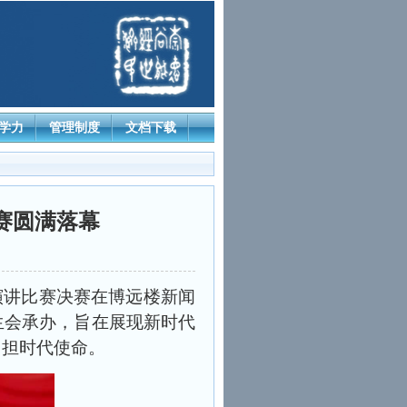
学力
管理制度
文档下载
决赛圆满落幕
题演讲比赛决赛在博远楼新闻
生会承办，旨在展现新时代
勇担时代使命。